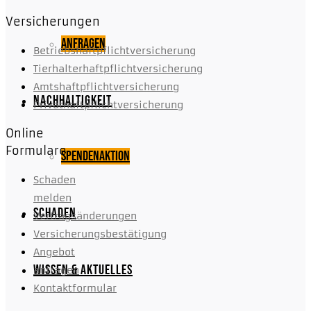
Versicherungen
Anfragen
Betriebshaftpflichtversicherung
Tierhalterhaftpflichtversicherung
Amtshaftpflichtversicherung
Nachhaltigkeit
Privathaftpflichtversicherung
Online
Formulare
Spendenaktion
Schaden
melden
Schaden
Vertragsänderungen
Versicherungsbestätigung
Angebot
Wissen & Aktuelles
anfragen
Kontaktformular