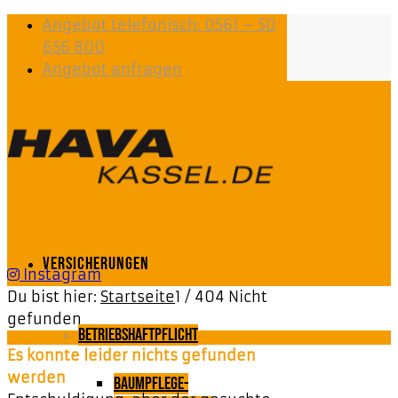
Angebot telefonisch: 0561 – 50
656 800
Angebot anfragen
Versicherungen
Instagram
Du bist hier:
Startseite
1
/
404 Nicht
gefunden
Betriebshaftpflicht
Es konnte leider nichts gefunden
werden
Baumpflege-