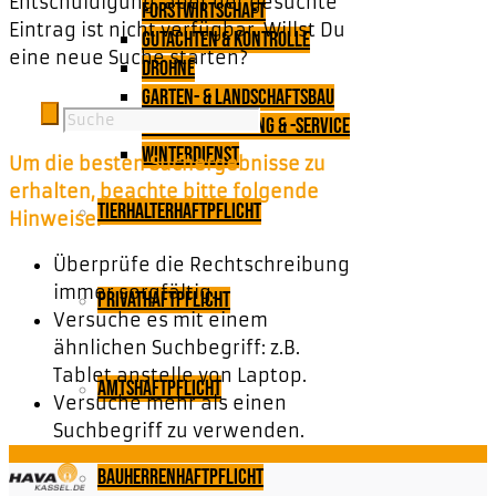
Entschuldigung, aber der gesuchte
Forstwirtschaft
Eintrag ist nicht verfügbar. Willst Du
Gutachten & Kontrolle
eine neue Suche starten?
Drohne
Garten- & Landschaftsbau
Gartengestaltung & -service
Winterdienst
Um die besten Suchergebnisse zu
erhalten, beachte bitte folgende
Tierhalterhaftpflicht
Hinweise:
Überprüfe die Rechtschreibung
immer sorgfältig.
Privathaftpflicht
Versuche es mit einem
ähnlichen Suchbegriff: z.B.
Tablet anstelle von Laptop.
Amtshaftpflicht
Versuche mehr als einen
Suchbegriff zu verwenden.
Bauherrenhaftpflicht