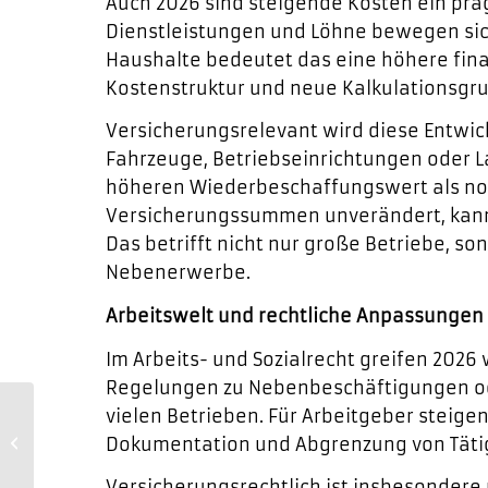
Auch 2026 sind steigende Kosten ein prä
Dienstleistungen und Löhne bewegen sich
Haushalte bedeutet das eine höhere fina
Kostenstruktur und neue Kalkulationsgr
Versicherungsrelevant wird diese Entwick
Fahrzeuge, Betriebseinrichtungen oder 
höheren Wiederbeschaffungswert als noc
Versicherungssummen unverändert, kann
Das betrifft nicht nur große Betriebe, 
Nebenerwerbe.
Arbeitswelt und rechtliche Anpassungen
Im Arbeits- und Sozialrecht greifen 202
Regelungen zu Nebenbeschäftigungen oder
Winterdienst –
vielen Betrieben. Für Arbeitgeber steige
Pflichten, Haftung
Dokumentation und Abgrenzung von Täti
und Versicherung
für Hausmeister
Versicherungsrechtlich ist insbesondere 